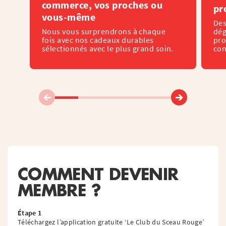
commerce, vos proches ou
pr
vous-même
Des
Nous vous surprendrons à chaque
dég
fois avec nos cadeaux durables
pro
sélectionnés avec le plus grand soin.
con
COMMENT DEVENIR
MEMBRE ?
Étape 1
Téléchargez l’application gratuite ‘Le Club du Sceau Rouge’