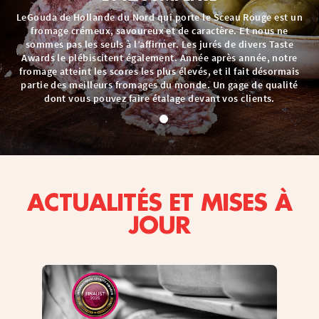
LeGouda de Hollande du Nord qui porte le Sceau Rouge est un
fromage crémeux, savoureux et de caractère. Et nous ne
r
sommes pas les seuls à l’affirmer. Les jurés de divers Taste
e
Awards le plébiscitent également. Année après année, notre
st
fromage atteint les scores les plus élevés, et il fait désormais
a
partie des meilleurs fromages du monde. Un gage de qualité
dont vous pouvez faire étalage devant vos clients.
ACTUALITÉS ET MISES À
JOUR