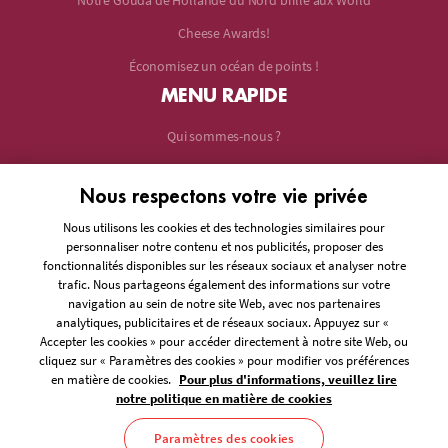
Notre Gouda de Hollande du Nord brille aux World
Cheese Awards!
Économisez un océan de points !
MENU RAPIDE
Qui sommes-nous ?
Avantages
Nous respectons votre vie privée
Rejoindre
Nous utilisons les cookies et des technologies similaires pour
À propos de nous
personnaliser notre contenu et nos publicités, proposer des
fonctionnalités disponibles sur les réseaux sociaux et analyser notre
Actualités
trafic. Nous partageons également des informations sur votre
Questions fréquentes
navigation au sein de notre site Web, avec nos partenaires
analytiques, publicitaires et de réseaux sociaux. Appuyez sur «
Accepter les cookies » pour accéder directement à notre site Web, ou
cliquez sur « Paramètres des cookies » pour modifier vos préférences
en matière de cookies.
Pour plus d'informations, veuillez lire
notre politique en matière de cookies
© 2026 Velder
Conditions Générales
Paramètres des cookies